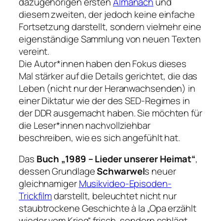
dazugehörigen ersten
Almanach
und
diesem zweiten, der jedoch keine einfache
Fortsetzung darstellt, sondern vielmehr eine
eigenständige Sammlung von neuen Texten
vereint.
Die Autor*innen haben den Fokus dieses
Mal stärker auf die Details gerichtet, die das
Leben (nicht nur der Heranwachsenden) in
einer Diktatur wie der des SED-Regimes in
der DDR ausgemacht haben. Sie möchten für
die Leser*innen nachvollziehbar
beschreiben, wie es sich angefühlt hat.
Das
Buch „1989 – Lieder unserer Heimat“
,
dessen Grundlage
Schwarwel
s neuer
gleichnamiger
Musikvideo-Episoden-
Trickfilm
darstellt, beleuchtet nicht nur
staubtrockene Geschichte à la „Opa erzählt
wieder vom Krieg“ frisch, sondern schlägt