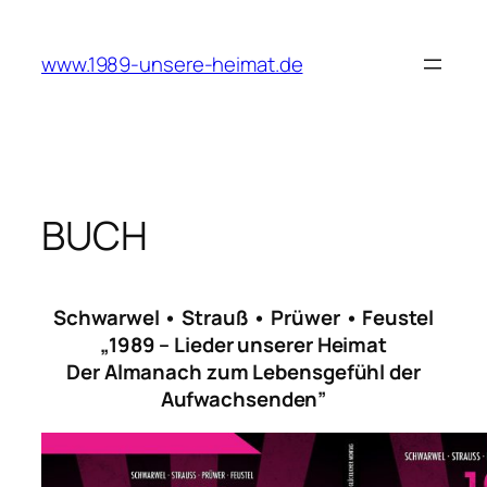
Zum
Inhalt
www.1989-unsere-heimat.de
springen
BUCH
Schwarwel • Strauß • Prüwer • Feustel
„1989 – Lieder unserer Heimat
Der Almanach zum Lebensgefühl der
Aufwachsenden”