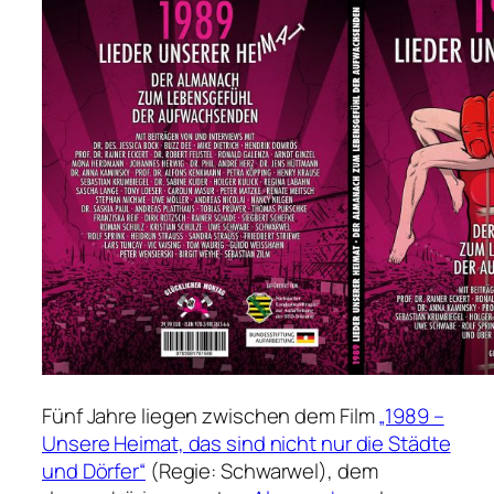
Fünf Jahre liegen zwischen dem Film
„1989 –
Unsere Heimat, das sind nicht nur die Städte
und Dörfer“
(Regie: Schwarwel), dem