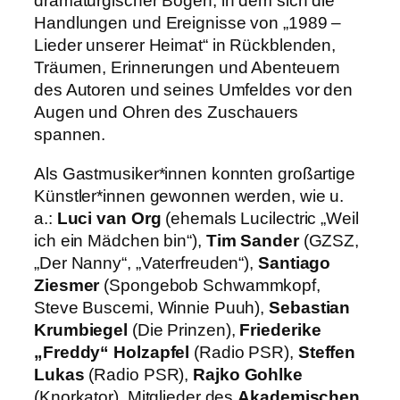
dramaturgischer Bogen, in dem sich die
Handlungen und Ereignisse von „1989 –
Lieder unserer Heimat“ in Rückblenden,
Träumen, Erinnerungen und Abenteuern
des Autoren und seines Umfeldes vor den
Augen und Ohren des Zuschauers
spannen.
Als Gastmusiker*innen konnten großartige
Künstler*innen gewonnen werden, wie u.
a.:
Luci van Org
(ehemals Lucilectric „Weil
ich ein Mädchen bin“),
Tim Sander
(GZSZ,
„Der Nanny“, „Vaterfreuden“),
Santiago
Ziesmer
(Spongebob Schwammkopf,
Steve Buscemi, Winnie Puuh),
Sebastian
Krumbiegel
(Die Prinzen),
Friederike
„Freddy“ Holzapfel
(Radio PSR),
Steffen
Lukas
(Radio PSR),
Rajko Gohlke
(Knorkator), Mitglieder des
Akademischen