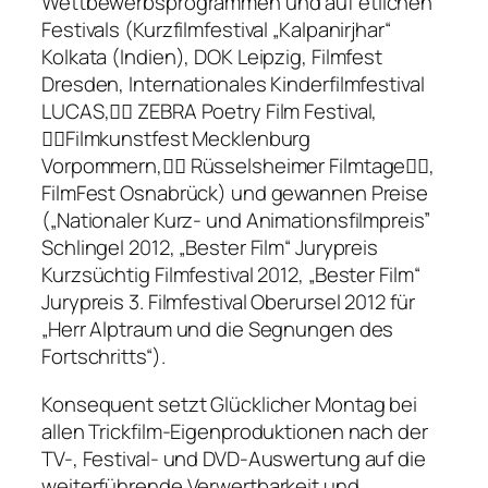
Wettbewerbsprogrammen und auf etlichen
Festivals (Kurzfilmfestival „Kalpanirjhar“
Kolkata (Indien), DOK Leipzig, Filmfest
Dresden, Internationales Kinderfilmfestival
LUCAS, ZEBRA Poetry Film Festival,
Filmkunstfest Mecklenburg
Vorpommern, Rüsselsheimer Filmtage,
FilmFest Osnabrück) und gewannen Preise
(„Nationaler Kurz- und Animationsfilmpreis”
Schlingel 2012, „Bester Film“ Jurypreis
Kurzsüchtig Filmfestival 2012, „Bester Film“
Jurypreis 3. Filmfestival Oberursel 2012 für
„Herr Alptraum und die Segnungen des
Fortschritts“).
Konsequent setzt Glücklicher Montag bei
allen Trickfilm-Eigenproduktionen nach der
TV-, Festival- und DVD-Auswertung auf die
weiterführende Verwertbarkeit und