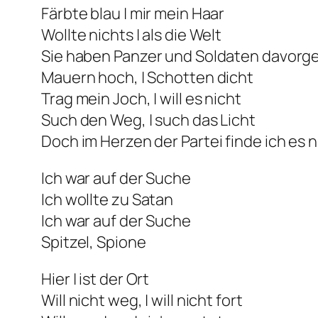
Färbte blau | mir mein Haar
Wollte nichts | als die Welt
Sie haben Panzer und Soldaten davorge
Mauern hoch, | Schotten dicht
Trag mein Joch, | will es nicht
Such den Weg, | such das Licht
Doch im Herzen der Partei finde ich es n
Ich war auf der Suche
Ich wollte zu Satan
Ich war auf der Suche
Spitzel, Spione
Hier | ist der Ort
Will nicht weg, | will nicht fort