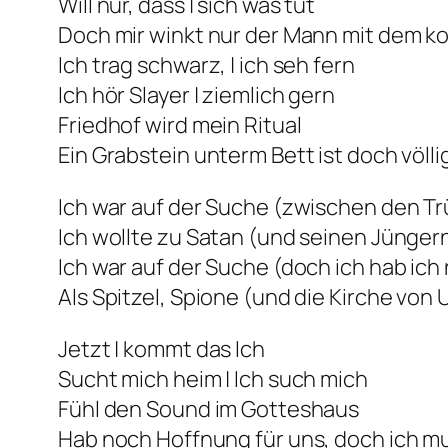
Will nur, dass | sich was tut
Doch mir winkt nur der Mann mit dem k
Ich trag schwarz, | ich seh fern
Ich hör Slayer | ziemlich gern
Friedhof wird mein Ritual
Ein Grabstein unterm Bett ist doch völli
Ich war auf der Suche (zwischen den 
Ich wollte zu Satan (und seinen Jünger
Ich war auf der Suche (doch ich hab ich
Als Spitzel, Spione (und die Kirche von
Jetzt | kommt das Ich
Sucht mich heim | Ich such mich
Fühl den Sound im Gotteshaus
Hab noch Hoffnung für uns, doch ich mu