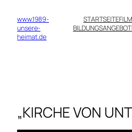
Zum
Inhalt
www.1989-
STARTSEITE
FILM
springen
unsere-
BILDUNGSANGEBOT
heimat.de
„KIRCHE VON UN