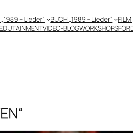
 „1989 – Lieder”
BUCH „1989 – Lieder”
FILM
EDUTAINMENT
VIDEO-BLOG
WORKSHOPS
FÖR
TEN“