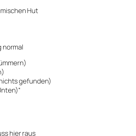
omischen Hut
g normal
Trümmern)
n)
 nichts gefunden)
 Unten)“
ss hier raus