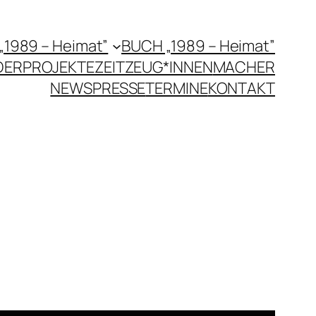
 „1989 – Heimat”
BUCH „1989 – Heimat”
DERPROJEKTE
ZEITZEUG*INNEN
MACHER
NEWS
PRESSE
TERMINE
KONTAKT