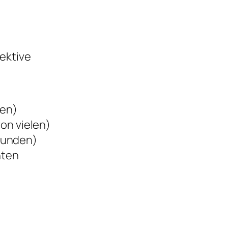
ektive
len)
on vielen)
Stunden)
nten