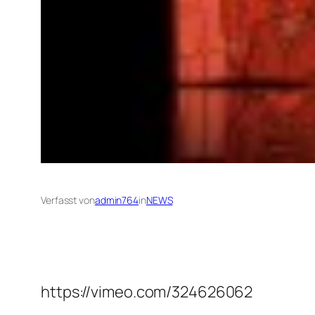
Verfasst von
admin764
in
NEWS
https://vimeo.com/324626062