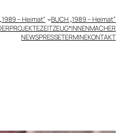
 „1989 – Heimat”
BUCH „1989 – Heimat”
DERPROJEKTE
ZEITZEUG*INNEN
MACHER
NEWS
PRESSE
TERMINE
KONTAKT