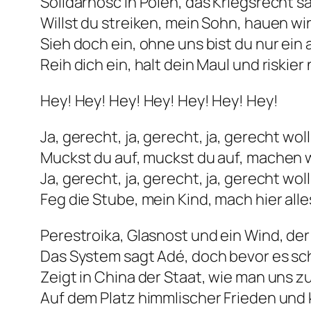
Solidarność in Polen, das Kriegsrecht s
Willst du streiken, mein Sohn, hauen wi
Sieh doch ein, ohne uns bist du nur ein
Reih dich ein, halt dein Maul und riskier
Hey! Hey! Hey! Hey! Hey! Hey! Hey!
Ja, gerecht, ja, gerecht, ja, gerecht woll
Muckst du auf, muckst du auf, machen w
Ja, gerecht, ja, gerecht, ja, gerecht woll
Feg die Stube, mein Kind, mach hier all
Perestroika, Glasnost und ein Wind, de
Das System sagt Adé, doch bevor es sch
Zeigt in China der Staat, wie man uns 
Auf dem Platz himmlischer Frieden und k