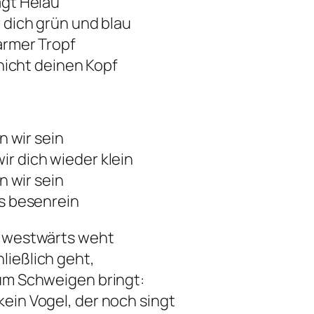
agt Helau
r dich grün und blau
 armer Tropf
 nicht deinen Kopf
n wir sein
ir dich wieder klein
n wir sein
es besenrein
r westwärts weht
ließlich geht,
zum Schweigen bringt:
ein Vogel, der noch singt