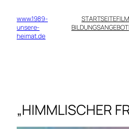
Zum
Inhalt
www.1989-
STARTSEITE
FILM
springen
unsere-
BILDUNGSANGEBOT
heimat.de
„HIMMLISCHER FR