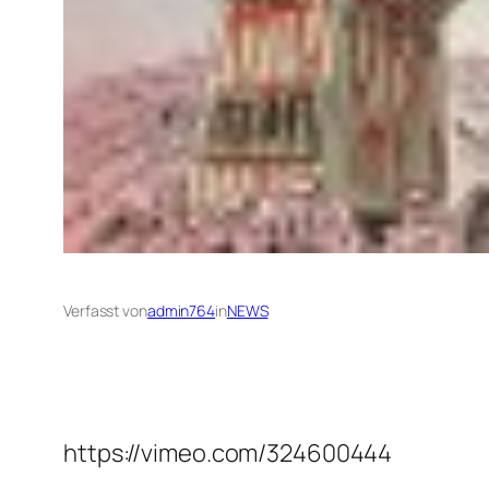
Verfasst von
admin764
in
NEWS
https://vimeo.com/324600444