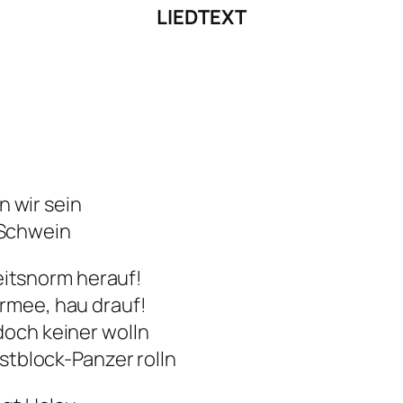
LIEDTEXT
n wir sein
n Schwein
beitsnorm herauf!
rmee, hau drauf!
doch keiner wolln
Ostblock-Panzer rolln