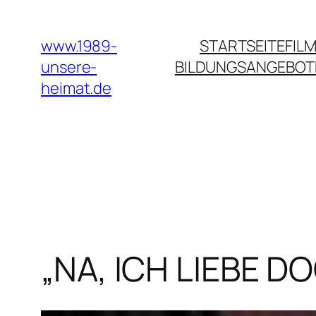
Zum
Inhalt
www.1989-
STARTSEITE
FILM
springen
unsere-
BILDUNGSANGEBOT
heimat.de
„NA, ICH LIEBE D