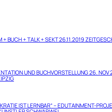
M + BUCH + TALK + SEKT 26.11.2019 ZEITGES
SENTATION UND BUCHVORSTELLUNG 26. NOV 
IPZIG
KRATIE IST LERNBAR“ – EDUTAINMENT-PROJ
 KÜNSTLER SCHWARWEL