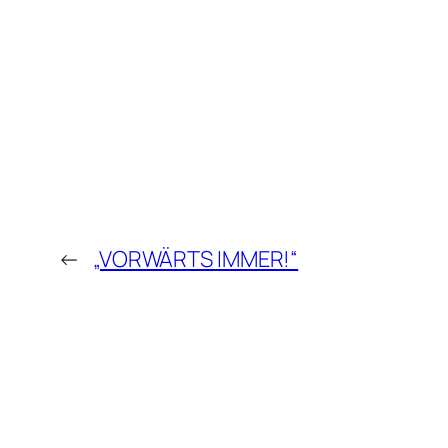
←
„VORWÄRTS IMMER!“