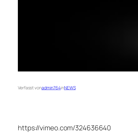
Verfasst von
admin764
in
NEWS
https://vimeo.com/324636640