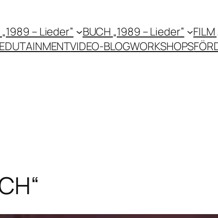
 „1989 – Lieder”
BUCH „1989 – Lieder”
FILM
EDUTAINMENT
VIDEO-BLOG
WORKSHOPS
FÖR
OCH“