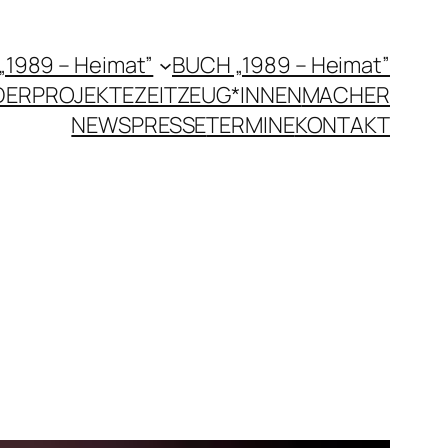
 „1989 – Heimat”
BUCH „1989 – Heimat”
DERPROJEKTE
ZEITZEUG*INNEN
MACHER
NEWS
PRESSE
TERMINE
KONTAKT