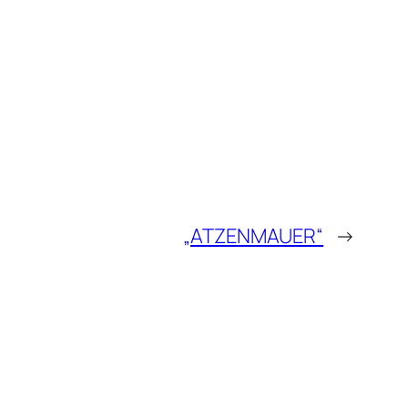
„ATZENMAUER“
→