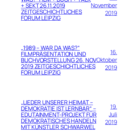
November
+ SEKT 26.11.2019
ZEITGESCHICHTLICHES
2019
FORUM LEIPZIG
„1989 – WAR DA WAS?“
16.
FILMPRÄSENTATION UND
Oktober
BUCHVORSTELLUNG 26. NOV
2019 ZEITGESCHICHTLICHES
2019
FORUM LEIPZIG
„LIEDER UNSERER HEIMAT –
19.
DEMOKRATIE IST LERNBAR“ –
Juli
EDUTAINMENT-PROJEKT FÜR
DEMOKRATISCHES HANDELN
2019
MIT KÜNSTLER SCHWARWEL