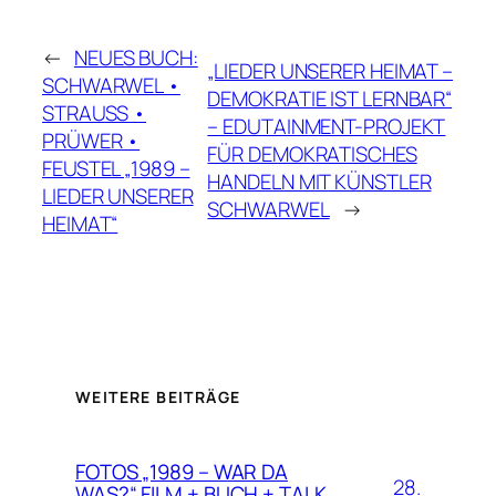
←
NEUES BUCH:
„LIEDER UNSERER HEIMAT –
SCHWARWEL •
DEMOKRATIE IST LERNBAR“
STRAUSS •
– EDUTAINMENT-PROJEKT
PRÜWER •
FÜR DEMOKRATISCHES
FEUSTEL „1989 –
HANDELN MIT KÜNSTLER
LIEDER UNSERER
SCHWARWEL
→
HEIMAT“
WEITERE BEITRÄGE
FOTOS „1989 – WAR DA
28.
WAS?“ FILM + BUCH + TALK