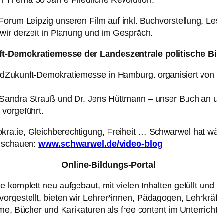
m Thema 30 Jahre Friedliche Revolution.
 Forum Leipzig unseren Film auf inkl. Buchvorstellung, 
wir derzeit in Planung und im Gespräch.
t-Demokratiemesse der Landeszentrale politische 
ndZukunft-Demokratiemesse in Hamburg, organisiert von 
 Sandra Strauß und Dr. Jens Hüttmann – unser Buch an u
 vorgeführt.
ratie, Gleichberechtigung, Freiheit … Schwarwel hat w
anschauen:
www.schwarwel.de/video-blog
Online-Bildungs-Portal
komplett neu aufgebaut, mit vielen Inhalten gefüllt und e
gestellt, bieten wir Lehrer*innen, Pädagogen, Lehrkräft
lme, Bücher und Karikaturen als free content im Unterrich