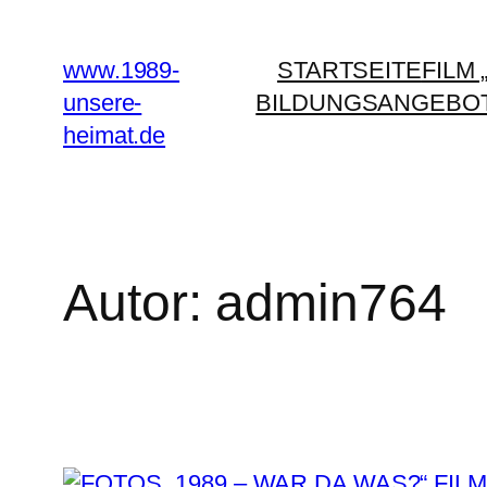
Zum
Inhalt
www.1989-
STARTSEITE
FILM „
springen
unsere-
BILDUNGSANGEBO
heimat.de
Autor:
admin764