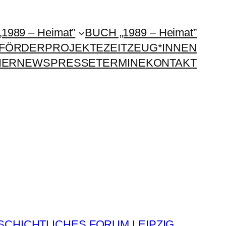
„1989 – Heimat”
BUCH „1989 – Heimat”
FÖRDERPROJEKTE
ZEITZEUG*INNEN
HER
NEWS
PRESSE
TERMINE
KONTAKT