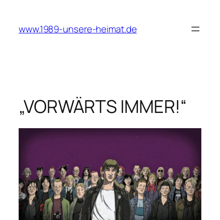
Zum
Inhalt
www.1989-unsere-heimat.de
springen
„VORWÄRTS IMMER!“