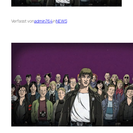
Verfasst von
admin764
in
NEWS