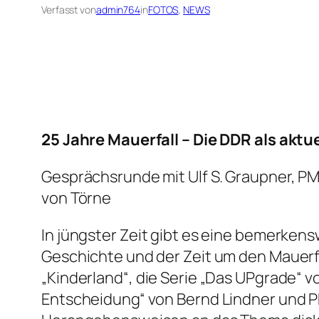
Verfasst von
admin764
in
FOTOS
, 
NEWS
25 Jahre Mauerfall – Die DDR als aktu
Gesprächsrunde mit Ulf S. Graupner, P
von Törne
In jüngster Zeit gibt es eine bemerken
Geschichte und der Zeit um den Mauerf
„Kinderland“, die Serie „Das UPgrade“ v
Entscheidung“ von Bernd Lindner und 