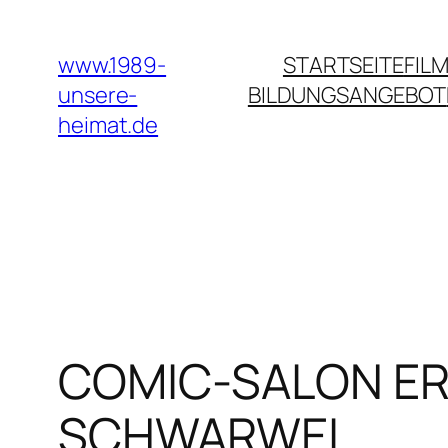
Zum
Inhalt
www.1989-
STARTSEITE
FILM
springen
unsere-
BILDUNGSANGEBOT
heimat.de
COMIC-SALON ER
SCHWARWEL