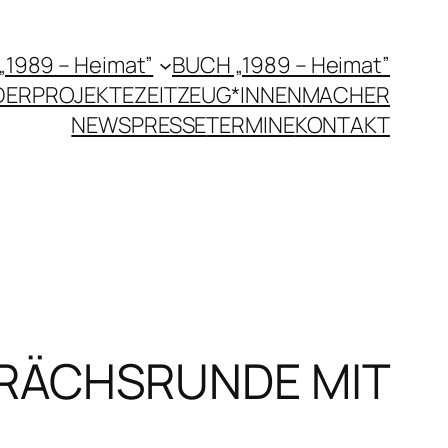
 „1989 – Heimat”
BUCH „1989 – Heimat”
DERPROJEKTE
ZEITZEUG*INNEN
MACHER
NEWS
PRESSE
TERMINE
KONTAKT
PRÄCHSRUNDE MIT