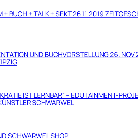
M + BUCH + TALK + SEKT 26.11.2019 ZEITGES
SENTATION UND BUCHVORSTELLUNG 26. NOV 
IPZIG
KRATIE IST LERNBAR“ – EDUTAINMENT-PROJ
 KÜNSTLER SCHWARWEL
ND SCHWARWEL SHOP