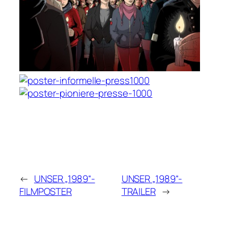
←
UNSER „1989“-
UNSER „1989“-
FILMPOSTER
TRAILER
→