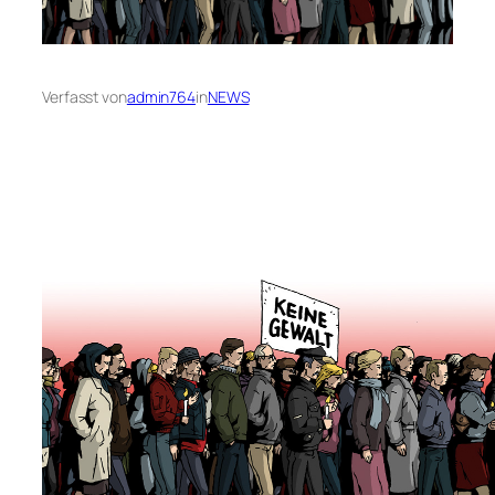
Verfasst von
admin764
in
NEWS