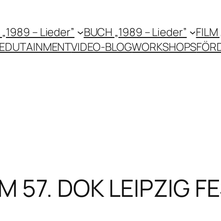
 „1989 – Lieder”
BUCH „1989 – Lieder”
FILM
EDUTAINMENT
VIDEO-BLOG
WORKSHOPS
FÖR
 57. DOK LEIPZIG FE