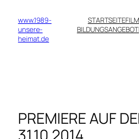
Zum
Inhalt
www.1989-
STARTSEITE
FILM
springen
unsere-
BILDUNGSANGEBOT
heimat.de
PREMIERE AUF DEM
31.10.2014