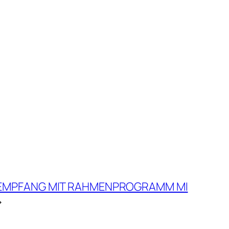
M-EMPFANG MIT RAHMENPROGRAMM MI
→