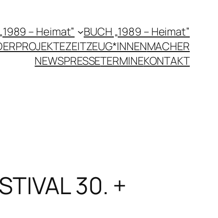
 „1989 – Heimat”
BUCH „1989 – Heimat”
DERPROJEKTE
ZEITZEUG*INNEN
MACHER
NEWS
PRESSE
TERMINE
KONTAKT
STIVAL 30. +