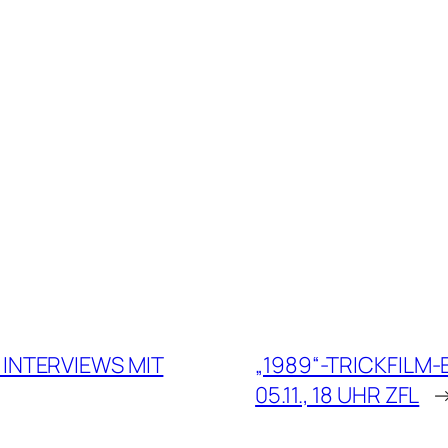
 INTERVIEWS MIT
„1989“-TRICKFIL
05.11., 18 UHR ZFL