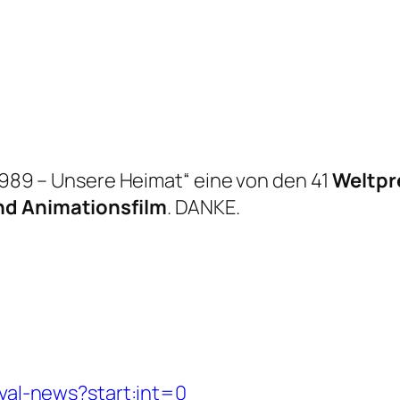
„1989 – Unsere Heimat“ eine von den 41
Weltpr
und Animationsfilm
. DANKE.
ival-news?start:int=0