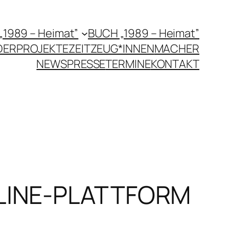
 „1989 – Heimat”
BUCH „1989 – Heimat”
DERPROJEKTE
ZEITZEUG*INNEN
MACHER
NEWS
PRESSE
TERMINE
KONTAKT
NLINE-PLATTFORM