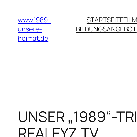
Zum
Inhalt
www.1989-
STARTSEITE
FILM
springen
unsere-
BILDUNGSANGEBOT
heimat.de
UNSER „1989“-TR
REALEYZ.TV