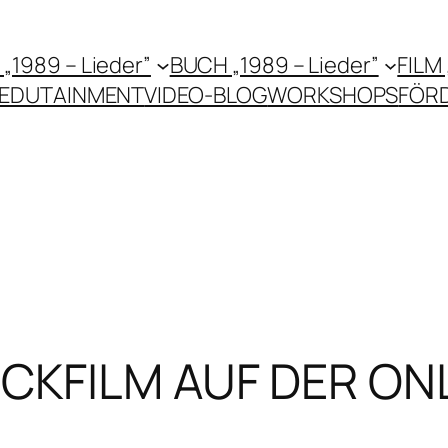
 „1989 – Lieder”
BUCH „1989 – Lieder”
FILM
EDUTAINMENT
VIDEO-BLOG
WORKSHOPS
FÖR
ICKFILM AUF DER O