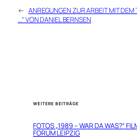
←
ANREGUNGEN ZUR ARBEIT MIT DEM T
…“ VON DANIEL BERNSEN
WEITERE BEITRÄGE
FOTOS „1989 – WAR DA WAS?“ FIL
FORUM LEIPZIG