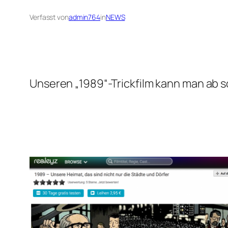
Verfasst von
admin764
in
NEWS
Unseren „1989“-Trickfilm kann man ab s