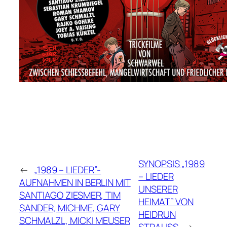
SYNOPSIS „1989
←
„1989 – LIEDER”-
– LIEDER
AUFNAHMEN IN BERLIN MIT
UNSERER
SANTIAGO ZIESMER, TIM
HEIMAT” VON
SANDER, MICHME, GARY
HEIDRUN
SCHMALZL, MICKI MEUSER
STRAUSS
→