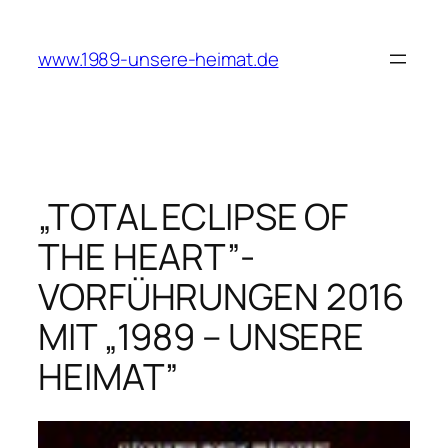
Zum
Inhalt
www.1989-unsere-heimat.de
springen
„TOTAL ECLIPSE OF
THE HEART”-
VORFÜHRUNGEN 2016
MIT „1989 – UNSERE
HEIMAT”